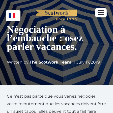
Négociation à
l’embauche : osez
parler vacances.
Written by
The Scotwork Team
| July 17, 2019
Ce n’est pas parce que vous venez négocier
votre recrutement que les vacances doivent être
un sujet tabou. Elles peuvent tout à fait faire