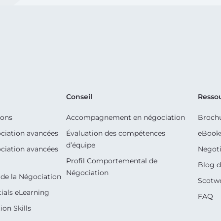
Conseil
Resso
ions
Accompagnement en négociation
Broch
ciation avancées
Évaluation des compétences
eBook
d’équipe
ciation avancées
Negoti
Profil Comportemental de
Blog d
Négociation
de la Négociation
Scotw
ials eLearning
FAQ
on Skills