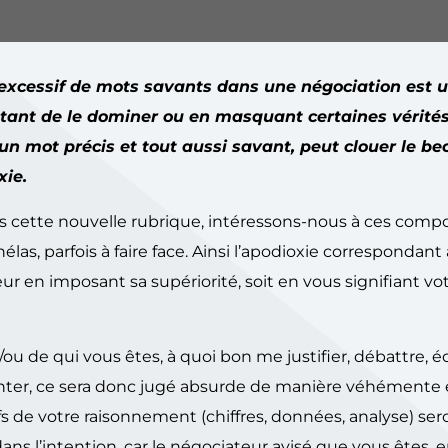
excessif de mots savants dans une négociation est 
tant de le dominer ou en masquant certaines vérités.
n mot précis et tout aussi savant, peut clouer le be
xie.
ans cette nouvelle rubrique, intéressons-nous à ces com
las, parfois à faire face. Ainsi l’apodioxie correspondant
eur en imposant sa supériorité, soit en vous signifiant vo
ou de qui vous êtes, à quoi bon me justifier, débattre, 
nter, ce sera donc jugé absurde de manière véhémente 
fs de votre raisonnement (chiffres, données, analyse) sero
ns l’intention, car le négociateur avisé que vous êtes, 