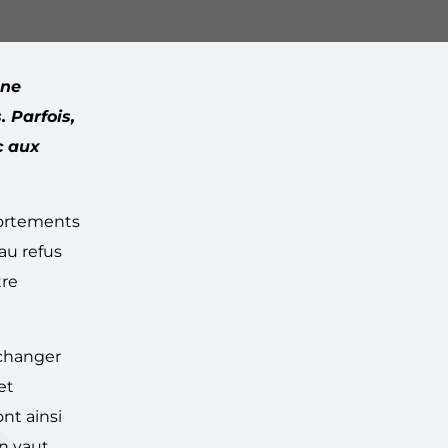
une
 Parfois,
c aux
portements
 au refus
tre
échanger
et
nt ainsi
en vaut