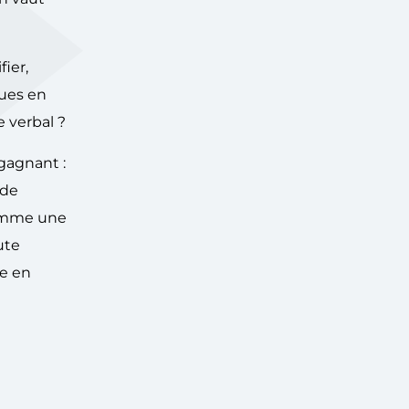
ier,
vues en
 verbal ?
 gagnant :
 de
comme une
ute
re en