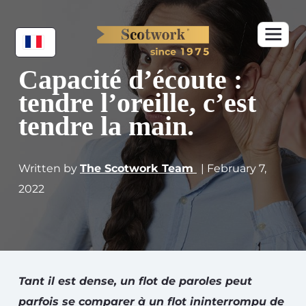
Capacité d’écoute :
tendre l’oreille, c’est
tendre la main.
Written by
The Scotwork Team
| February 7,
2022
Tant il est dense, un flot de paroles peut
parfois se comparer à un flot ininterrompu de