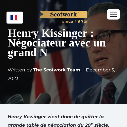
Henry Kissinger :
Négociateur avec un
grand N
Written by
The Scotwork Team
| December 5,
2023
Henry Kissinger vient donc de quitter la
e
grande table de négociation du 20
siècle.