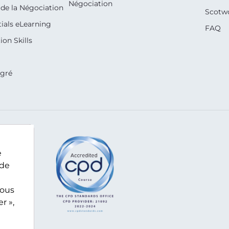
Négociation
de la Négociation
Scotw
ials eLearning
FAQ
on Skills
égré
e
 de
nous
r »,