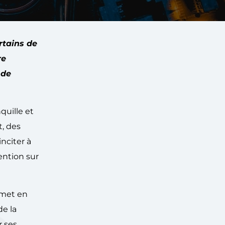
rtains de
re
 de
quille et
t, des
inciter à
tention sur
 met en
de la
r ses