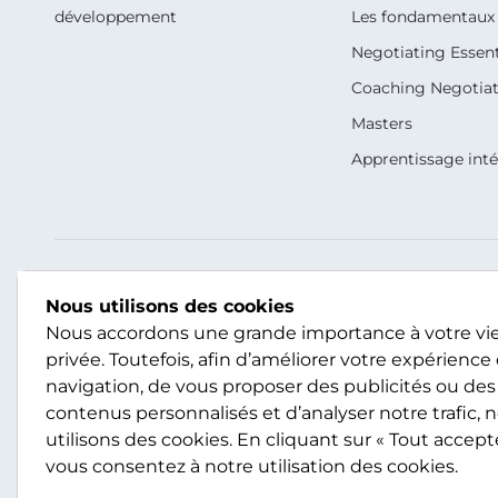
développement
Les fondamentaux 
Negotiating Essent
Coaching Negotiati
Masters
Apprentissage int
Nos Réseaux Sociaux
Nous Contacter
Nous utilisons des cookies
Nous accordons une grande importance à votre vi
+33 (1) 45 78 17 17
privée. Toutefois, afin d’améliorer votre expérience
france@scotwork.fr
navigation, de vous proposer des publicités ou des
contenus personnalisés et d’analyser notre trafic, 
utilisons des cookies. En cliquant sur « Tout accepte
Nous Contacter
vous consentez à notre utilisation des cookies.