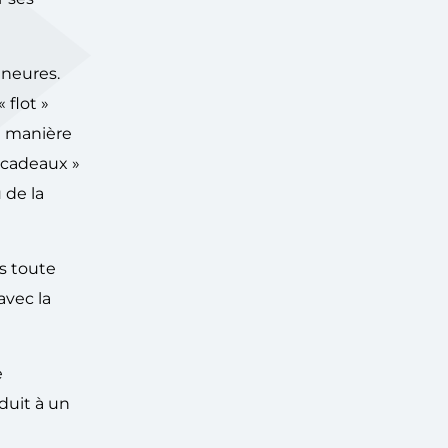
ineures.
 flot »
e manière
« cadeaux »
 de la
s toute
avec la
e
duit à un