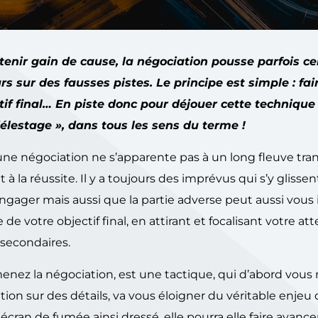
tenir gain de cause, la négociation pousse parfois ce
s sur des fausses pistes. Le principe est simple : fai
tif final… En piste donc pour déjouer cette technique
lestage », dans tous les sens du terme !
une négociation ne s’apparente pas à un long fleuve tran
la réussite. Il y a toujours des imprévus qui s’y glissen
’engager mais aussi que la partie adverse peut aussi vous 
de votre objectif final, en attirant et focalisant votre at
 secondaires.
 menez la négociation, est une tactique, qui d’abord vous
tion sur des détails, va vous éloigner du véritable enjeu 
écran de fumée ainsi dressé, elle pourra elle faire avance