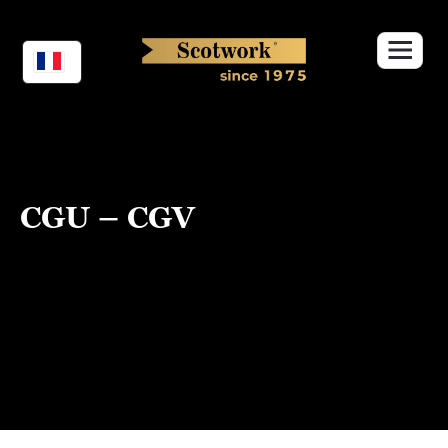
Skip
to
content
CGU – CGV