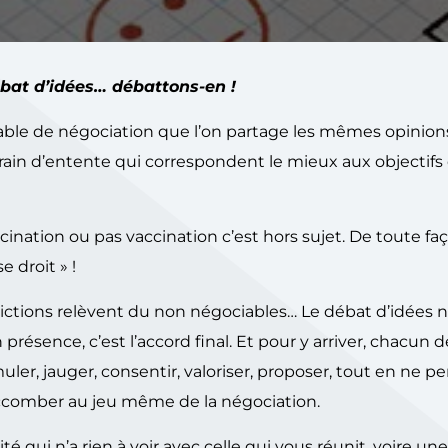
bat d’idées… débattons-en !
 table de négociation que l’on partage les mêmes opinion
rain d’entente qui correspondent le mieux aux objectifs 
cination ou pas vaccination c’est hors sujet. De toute faç
e droit » !
ctions relèvent du non négociables… Le débat d’idées n’
 présence, c’est l’accord final. Et pour y arriver, chacun d
ler, jauger, consentir, valoriser, proposer, tout en ne p
 succomber au jeu même de la négociation.
té qui n’a rien à voir avec celle qui vous réunit, voire une