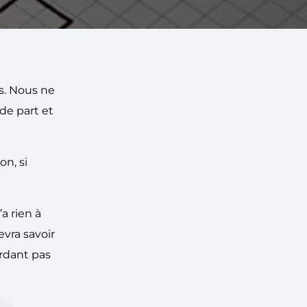
s. Nous ne
de part et
on, si
a rien à
evra savoir
erdant pas