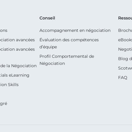
Conseil
Resso
ions
Accompagnement en négociation
Broch
ciation avancées
Évaluation des compétences
eBook
d’équipe
ciation avancées
Negoti
Profil Comportemental de
Blog d
Négociation
de la Négociation
Scotw
ials eLearning
FAQ
on Skills
égré