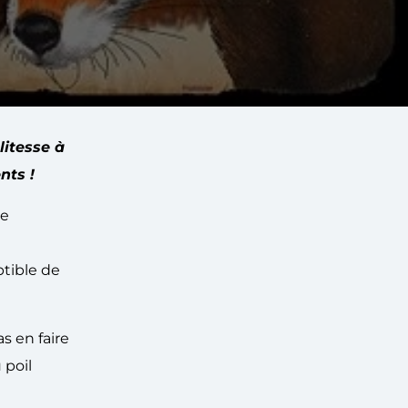
litesse à
nts !
te
ptible de
s en faire
 poil