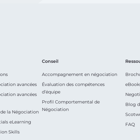
Conseil
Resso
ions
Accompagnement en négociation
Broch
ciation avancées
Évaluation des compétences
eBook
d’équipe
ciation avancées
Negoti
Profil Comportemental de
Blog d
Négociation
de la Négociation
Scotw
ials eLearning
FAQ
on Skills