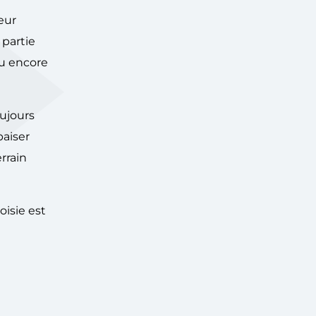
leur
 partie
ou encore
oujours
paiser
rrain
isie est