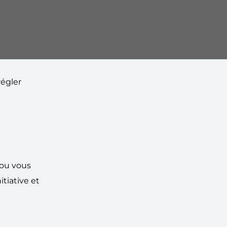
régler
 ou vous
tiative et