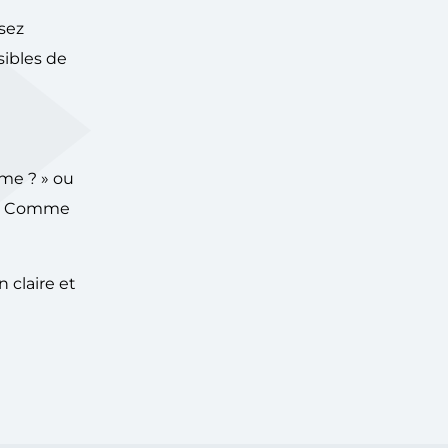
sez
sibles de
me ? » ou
te. Comme
n claire et