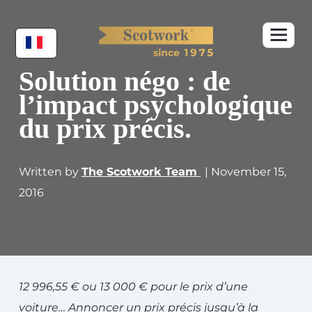
Solution négo : de
l’impact psychologique
du prix précis.
Written by
The Scotwork Team
| November 15,
2016
12 996,55 € ou 13 000 € pour le prix d’une
voiture… Annoncer un prix précis jusqu’à la