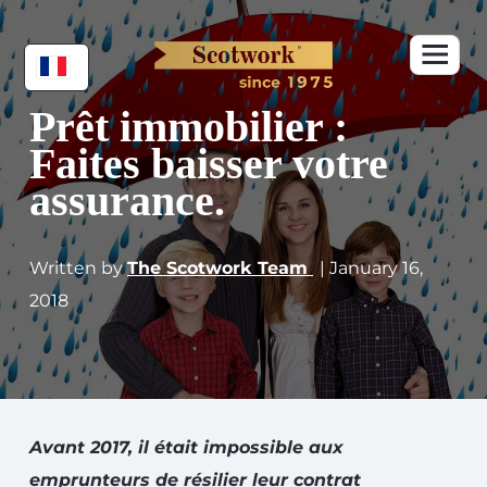
Prêt immobilier :
Faites baisser votre
assurance.
Written by
The Scotwork Team
| January 16,
2018
Avant 2017, il était impossible aux
emprunteurs de résilier leur contrat