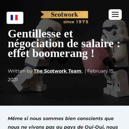
Gentillesse et
négociation de salaire :
effet boomerang !
Written by
The Scotwork Team
| February 15,
2021
Même si nous sommes bien conscients que
nous ne vivons pas au pays de Oui-Oui, nous